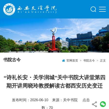
书院古今
官网首页
>
书院古今
>
正文
“诗礼长安・关学润城”关中书院大讲堂第四
期开讲周晓玲教授解读古都西安历史变迁
发布时间：2026-06-10 来源：关中书院 点击
数：
70