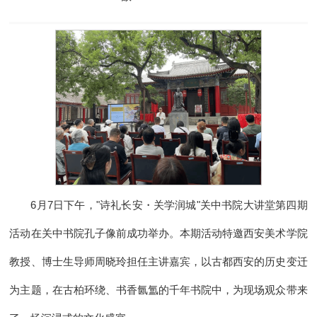
6月7日下午，"诗礼长安・关学润城"关中书院大讲堂第四期
活动在关中书院孔子像前成功举办。本期活动特邀西安美术学院
教授、博士生导师周晓玲担任主讲嘉宾，以古都西安的历史变迁
为主题，在古柏环绕、书香氤氲的千年书院中，为现场观众带来