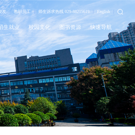
校友
教职员工
师生诉求热线 029-88215619
English
招生就业
校园文化
图书资源
快速导航