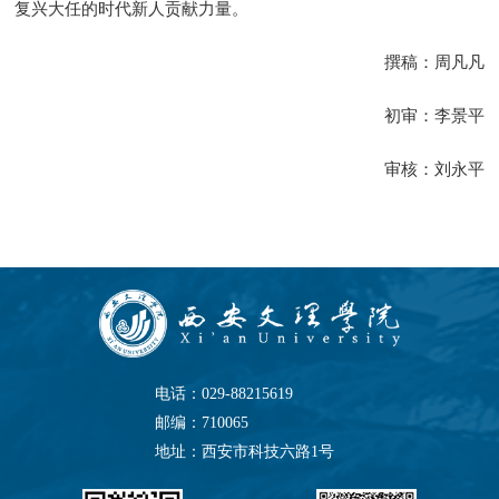
复兴大任的时代新人贡献力量。
撰稿：周凡凡
初审：李景平
审核：刘永平
电话：029-88215619
邮编：710065
地址：西安市科技六路1号