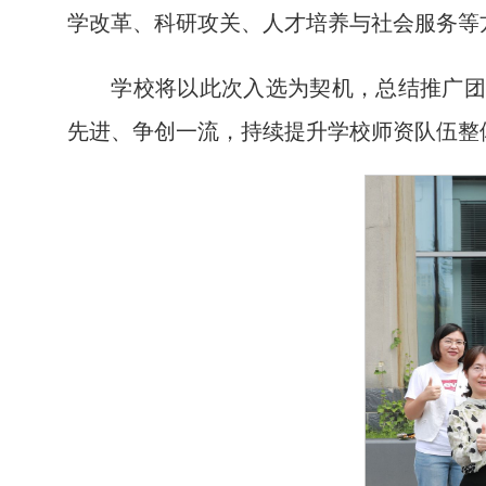
学改革、科研攻关、人才培养与社会服务等
学校将以此次入选为契机，总结推广团
先进、争创一流，持续提升学校师资队伍整