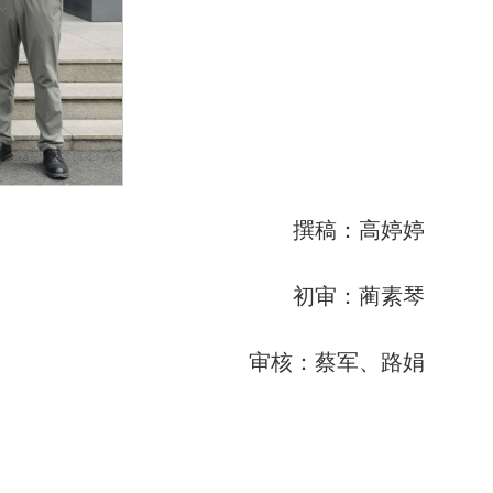
撰稿：高婷婷
初审：蔺素琴
审核：蔡军、路娟