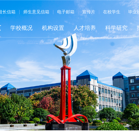
校长信箱
师生意见信箱
电子邮箱
宣传片
在校学生
毕业
页
学校概况
机构设置
人才培养
科学研究