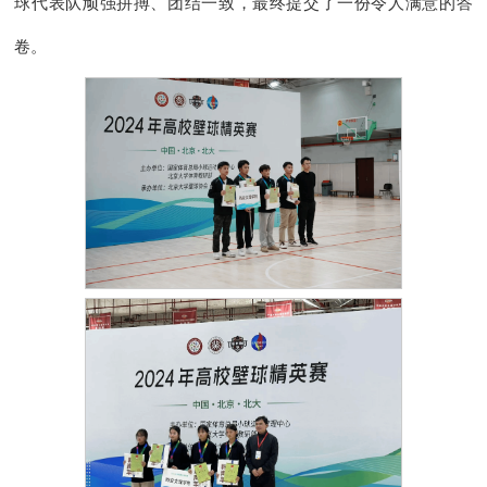
球代表队顽强拼搏、团结一致，最终提交了一份令人满意的答
卷。