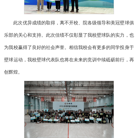
此次优异成绩的取得，离不开校、院各级领导和美冠壁球俱
乐部的关心和支持。此次佳绩不仅彰显了我校壁球队的实力，也
为我校赢得了良好的社会声誉。相信我校会有更多的同学投身于
壁球运动，我校壁球代表队也将在未来的竞训中续砥砺前行，再
创辉煌。