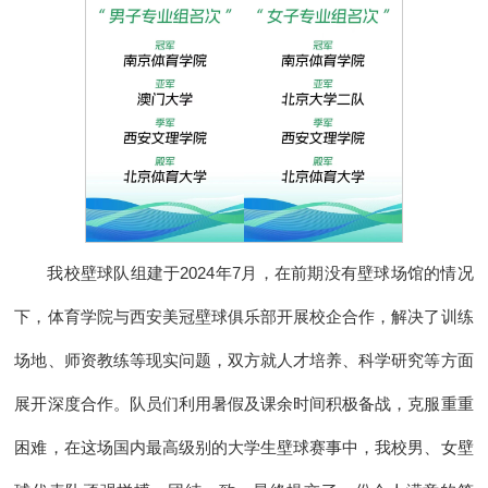
我校壁球队组建于2024年7月，在前期没有壁球场馆的情况
下，体育学院与西安美冠壁球俱乐部开展校企合作，解决了训练
场地、师资教练等现实问题，双方就人才培养、科学研究等方面
展开深度合作。队员们利用暑假及课余时间积极备战，克服重重
困难，在这场国内最高级别的大学生壁球赛事中，我校男、女壁