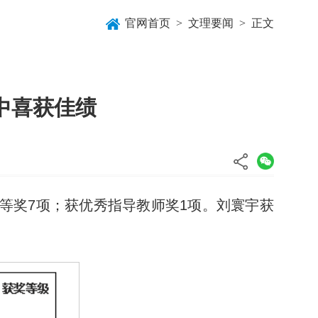
官网首页
>
文理要闻
>
正文
中喜获佳绩
等奖7项；获优秀指导教师奖1项。刘寰宇获