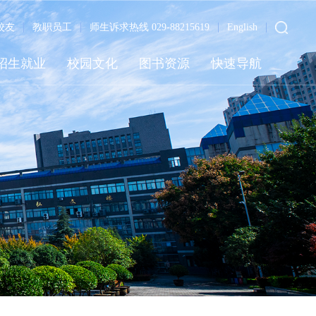
校友
教职员工
师生诉求热线 029-88215619
English
招生就业
校园文化
图书资源
快速导航