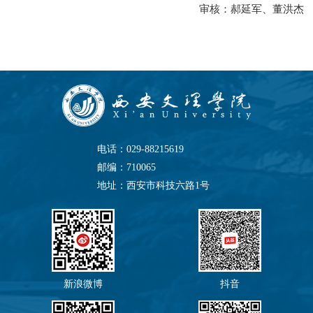
审核：郝延军、董洪杰
电话：029-88215619
邮编：710065
地址：西安市科技六路1号
新浪微博
抖音